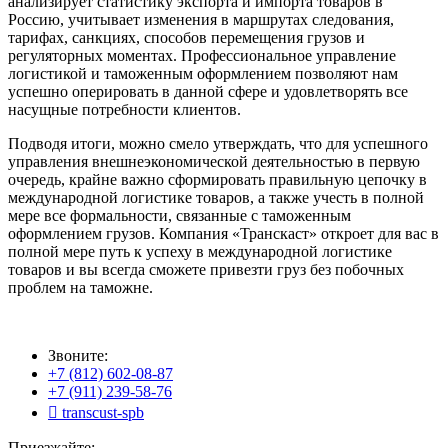
анализирует статистику экспорта и импорта товаров в
Россию, учитывает изменения в маршрутах следования,
тарифах, санкциях, способов перемещения грузов и
регуляторных моментах. Профессиональное управление
логистикой и таможенным оформлением позволяют нам
успешно оперировать в данной сфере и удовлетворять все
насущные потребности клиентов.
Подводя итоги, можно смело утверждать, что для успешного
управления внешнеэкономической деятельностью в первую
очередь, крайне важно сформировать правильную цепочку в
международной логистике товаров, а также учесть в полной
мере все формальности, связанные с таможенным
оформлением грузов. Компания «Транскаст» откроет для вас в
полной мере путь к успеху в международной логистике
товаров и вы всегда сможете привезти груз без побочных
проблем на таможне.
Звоните:
+7 (812) 602-08-87
+7 (911) 239-58-76

transcust-spb
Приезжайте: