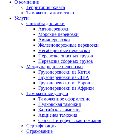
О компании
Территория охвата
Таможенная логистика
Услуги
Способы доставки
Автоперевозки
Морские перевозки
Авиаперевозки
Железнодорожные перевозки
Негабаритные перевозки
Перевозка опасных грузов
Перевозка сборных грузов
Международные перевозки
Грузоперевозки из Китая
Грузоперевозки из США
Грузоперевозки из Европы
Грузоперевозки из Африки
Таможенные услуги
Таможенное оформление
Пулковская таможня
Балтийская таможня
Акцизная таможня
Санкт-Петербургская таможня
Сертификация
Страхование