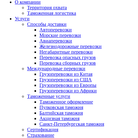
О компании
Территория охвата
Таможенная логистика
Услуги
Способы доставки
Автоперевозки
Морские перевозки
Авиаперевозки
Железнодорожные перевозки
Негабаритные перевозки
Перевозка опасных грузов
Перевозка сборных грузов
Международные перевозки
Грузоперевозки из Китая
Грузоперевозки из США
Грузоперевозки из Европы
Грузоперевозки из Африки
Таможенные услуги
Таможенное оформление
Пулковская таможня
Балтийская таможня
Акцизная таможня
Санкт-Петербургская таможня
Сертификация
Страхование