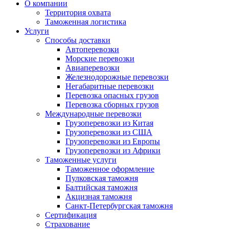
О компании
Территория охвата
Таможенная логистика
Услуги
Способы доставки
Автоперевозки
Морские перевозки
Авиаперевозки
Железнодорожные перевозки
Негабаритные перевозки
Перевозка опасных грузов
Перевозка сборных грузов
Международные перевозки
Грузоперевозки из Китая
Грузоперевозки из США
Грузоперевозки из Европы
Грузоперевозки из Африки
Таможенные услуги
Таможенное оформление
Пулковская таможня
Балтийская таможня
Акцизная таможня
Санкт-Петербургская таможня
Сертификация
Страхование